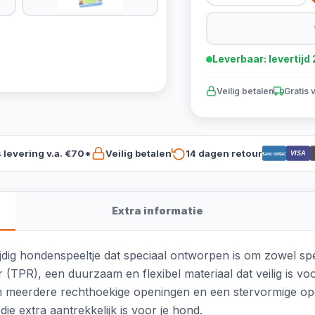
Leverbaar: levertij
Veilig betalen
Gratis 
s levering v.a. €70*
Veilig betalen
14 dagen retour
VISA
Bancontact
Extra informatie
dig hondenspeeltje dat speciaal ontworpen is om zowel spe
 (TPR), een duurzaam en flexibel materiaal dat veilig is 
an meerdere rechthoekige openingen en een stervormige op
ie extra aantrekkelijk is voor je hond.