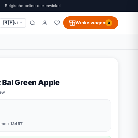
Belgische online dierenwinkel
🇧🇪
Winkelwagen
NL
0
 Bal Green Apple
iew
mmer:
13457