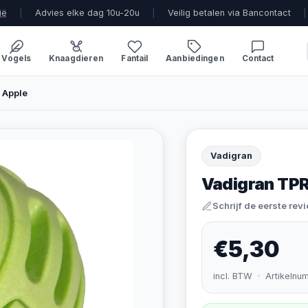
ië
|
Advies elke dag 10u-20u
|
Veilig betalen via Bancontact
|
Vogels
Knaagdieren
Fantail
Aanbiedingen
Contact
 Apple
Vadigran
Vadigran TPR
Schrijf de eerste rev
€5,30
incl. BTW · Artikelnu