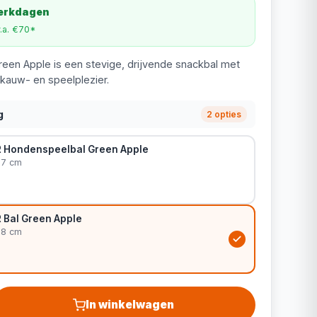
werkdagen
v.a. €70*
een Apple is een stevige, drijvende snackbal met
 kauw- en speelplezier.
g
2 opties
 Hondenspeelbal Green Apple
 7 cm
 Bal Green Apple
 8 cm
In winkelwagen