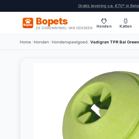
Gratis levering v.a. €70* in Belg
Bopets
Honden
Katten
DE DIERENWINKEL VAN IEDEREEN
Home
/
Honden
/
Hondenspeelgoed
/
Vadigran TPR Bal Green