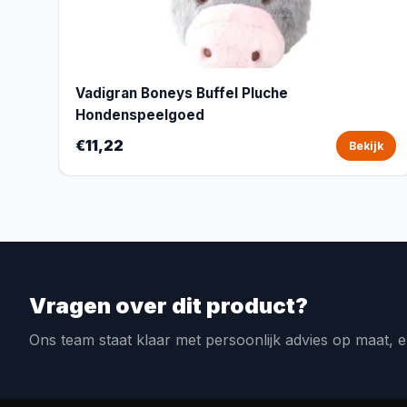
Vadigran Boneys Buffel Pluche
Hondenspeelgoed
€11,22
Bekijk
Vragen over dit product?
Ons team staat klaar met persoonlijk advies op maat, e