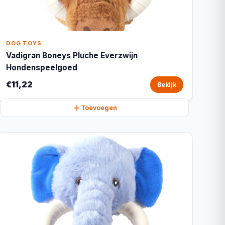
DOG TOYS
Vadigran Boneys Pluche Everzwijn
Hondenspeelgoed
€11,22
Bekijk
Toevoegen