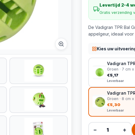
Levertijd 2-4 
Gratis verzending 
De Vadigran TPR Bal Gr
appelgeur, ideaal voor
Kies uw uitvoerin
Vadigran TPR
Groen · 7 cm x
€5,17
Leverbaar
Vadigran TPR
Groen · 8 cm x
€5,30
Leverbaar
−
+