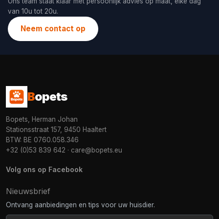
Ons team staat klaar met persoonlijk advies op maat, elke dag
van 10u tot 20u.
Neem contact op
B
opets
Bopets, Herman Johan
Stationsstraat 157, 9450 Haaltert
BTW: BE 0760.058.346
+32 (0)53 839 642
·
care@bopets.eu
Volg ons op Facebook
Nieuwsbrief
Ontvang aanbiedingen en tips voor uw huisdier.