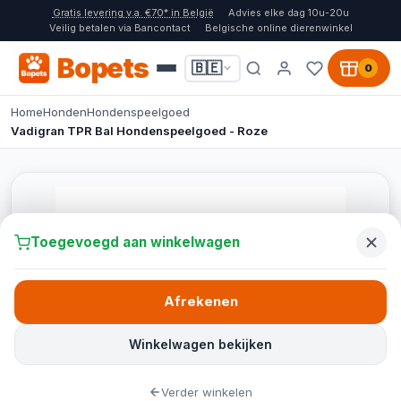
Gratis levering v.a. €70* in België
Advies elke dag 10u-20u
Veilig betalen via Bancontact
Belgische online dierenwinkel
Bopets
🇧🇪
0
Home
Honden
Hondenspeelgoed
Vadigran TPR Bal Hondenspeelgoed - Roze
Toegevoegd aan winkelwagen
Afrekenen
Winkelwagen bekijken
Verder winkelen