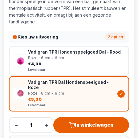
hondenspeeltje in de vorm van een bal, gemaakt van
thermoplastisch rubber (TPR). Het stimuleert kauwen en
mentale activiteit, en draagt bij aan een gezonde
tandhygiëne.
Kies uw uitvoering
2 opties
Vadigran TPR Hondenspeelgoed Bal - Rood
Roze · 6 cm x 6 cm
€4,39
Leverbaar
Vadigran TPR Bal Hondenspeelgoed -
Roze
Roze · 8 cm x 8 cm
€5,30
Leverbaar
−
+
In winkelwagen