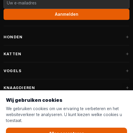
Aanmelden
HONDEN
Hondenmanden
KATTEN
Hondenkussens
Krabpalen
VOGELS
Fantail hondenmanden
Krabpaal grote katten
Hondenvoer
Parkieten
KNAAGDIEREN
Krabpalen voor Maine Coon
Hondensnoepjes & Snacks
Vogelvoer binnenvogels
Wij gebruiken cookies
Krabpaal onderdelen
Konijnenvoer
Hondenspeelgoed
Voederhuisjes
We gebruiken cookies om uw ervaring te verbeteren en het
FANTAIL
Krabtonnen
Knaagdierenvoer
websiteverkeer te analyseren. U kunt kiezen welke cookies u
Halsband & Lijn
Nestkastjes & Nesting
toestaat.
Kattenmanden
Accessoires
Fantail hondenmanden
KLANTENSERVICE
Shampoo & Verzorging
Tuinvogelvoer