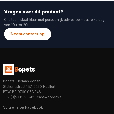
Vragen over dit product?
Ons team staat klaar met persoonlijk advies op maat, elke dag
van 10u tot 20u.
Neem contact op
B
opets
Bopets, Herman Johan
Stationsstraat 157, 9450 Haaltert
BTW: BE 0760.058.346
+32 (0)53 839 642
·
care@bopets.eu
Volg ons op Facebook