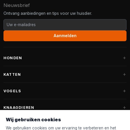
Nieuwsbrief
Ontvang aanbiedingen en tips voor uw huisdier.
Aanmelden
HONDEN
Hondenmanden
KATTEN
Hondenkussens
Krabpalen
VOGELS
Fantail hondenmanden
Krabpaal grote katten
Hondenvoer
Parkieten
KNAAGDIEREN
Krabpalen voor Maine Coon
Hondensnoepjes & Snacks
Vogelvoer binnenvogels
Wij gebruiken cookies
Krabpaal onderdelen
Konijnenvoer
Hondenspeelgoed
Voederhuisjes
We gebruiken cookies om uw ervaring te verbeteren en het
FANTAIL