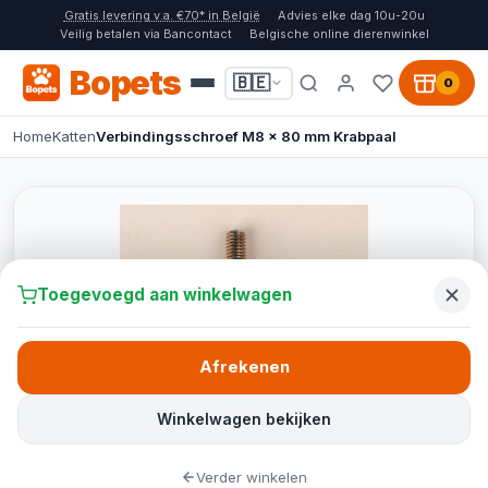
Gratis levering v.a. €70* in België
Advies elke dag 10u-20u
Veilig betalen via Bancontact
Belgische online dierenwinkel
Bopets
🇧🇪
0
Home
Katten
Verbindingsschroef M8 x 80 mm Krabpaal
Toegevoegd aan winkelwagen
Afrekenen
Winkelwagen bekijken
Verder winkelen