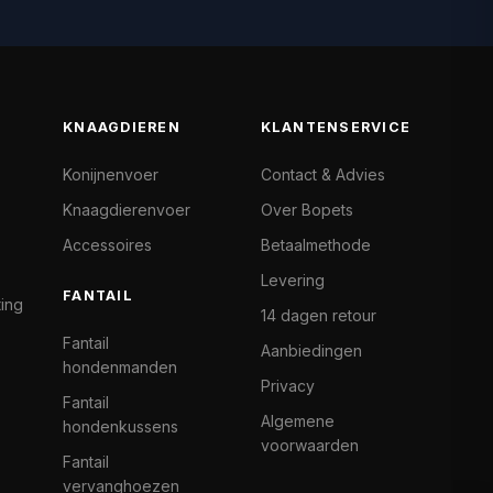
KNAAGDIEREN
KLANTENSERVICE
Konijnenvoer
Contact & Advies
Knaagdierenvoer
Over Bopets
Accessoires
Betaalmethode
Levering
FANTAIL
ting
14 dagen retour
Fantail
Aanbiedingen
hondenmanden
Privacy
Fantail
Algemene
hondenkussens
voorwaarden
Fantail
vervanghoezen