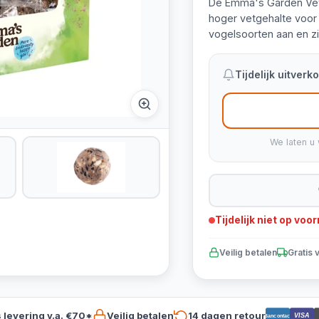
De Emma's Garden Vet
hoger vetgehalte voor 
vogelsoorten aan en z
Tijdelijk uitver
We laten u 
Tijdelijk niet op voo
Veilig betalen
Gratis 
s levering v.a. €70*
Veilig betalen
14 dagen retour
VISA
Bancontact