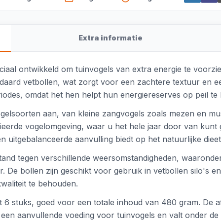
Extra informatie
aal ontwikkeld om tuinvogels van extra energie te voorzie
daard vetbollen, wat zorgt voor een zachtere textuur en e
eriodes, omdat het hen helpt hun energiereserves op peil te
gelsoorten aan, van kleine zangvogels zoals mezen en mus
eerde vogelomgeving, waar u het hele jaar door van kunt g
 uitgebalanceerde aanvulling biedt op het natuurlijke dieet
stand tegen verschillende weersomstandigheden, waaronder 
 De bollen zijn geschikt voor gebruik in vetbollen silo's 
aliteit te behouden.
 6 stuks, goed voor een totale inhoud van 480 gram. De a
s een aanvullende voeding voor tuinvogels en valt onder d