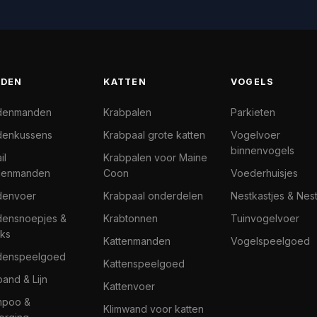
DEN
KATTEN
VOGELS
denmanden
Krabpalen
Parkieten
enkussens
Krabpaal grote katten
Vogelvoer
binnenvogels
il
Krabpalen voor Maine
denmanden
Coon
Voederhuisjes
denvoer
Krabpaal onderdelen
Nestkastjes & Nes
ensnoepjes &
Krabtonnen
Tuinvogelvoer
ks
Kattenmanden
Vogelspeelgoed
denspeelgoed
Kattenspeelgoed
band & Lijn
Kattenvoer
mpoo &
Klimwand voor katten