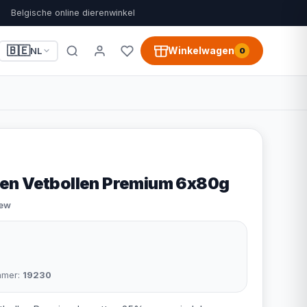
Belgische online dierenwinkel
🇧🇪
Winkelwagen
NL
0
en Vetbollen Premium 6x80g
iew
mmer:
19230