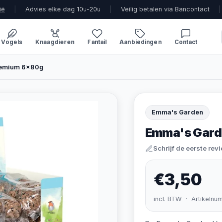
ië
|
Advies elke dag 10u-20u
|
Veilig betalen via Bancontact
|
Vogels
Knaagdieren
Fantail
Aanbiedingen
Contact
remium 6x80g
Emma's Garden
Emma's Gard
Schrijf de eerste rev
€3,50
incl. BTW · Artikelnu