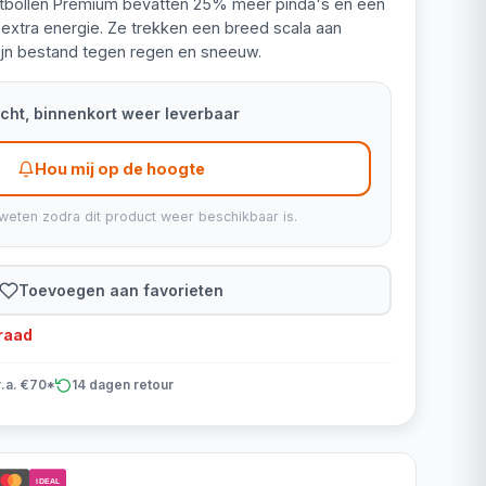
bollen Premium bevatten 25% meer pinda's en een
extra energie. Ze trekken een breed scala aan
ijn bestand tegen regen en sneeuw.
kocht, binnenkort weer leverbaar
Hou mij op de hoogte
weten zodra dit product weer beschikbaar is.
Toevoegen aan favorieten
rraad
v.a. €70*
14 dagen retour
iDEAL