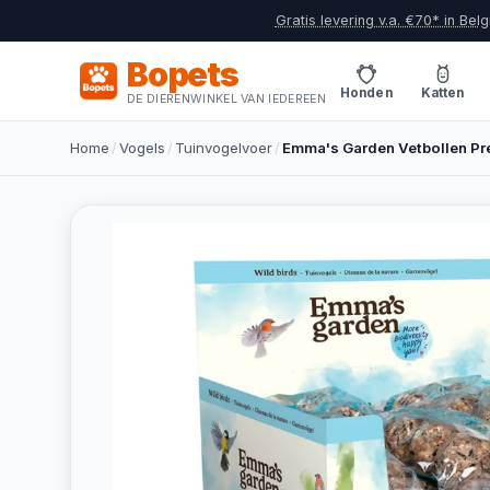
Gratis levering v.a. €70* in Belg
Bopets
Honden
Katten
DE DIERENWINKEL VAN IEDEREEN
Home
/
Vogels
/
Tuinvogelvoer
/
Emma's Garden Vetbollen P