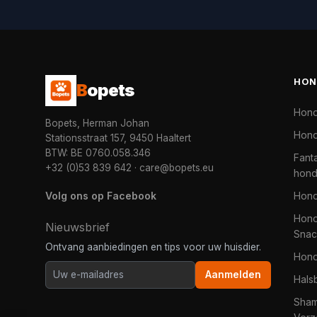
HON
B
opets
Hon
Bopets, Herman Johan
Hond
Stationsstraat 157, 9450 Haaltert
BTW: BE 0760.058.346
Fanta
+32 (0)53 839 642
·
care@bopets.eu
hon
Volg ons op Facebook
Hon
Hond
Nieuwsbrief
Snac
Ontvang aanbiedingen en tips voor uw huisdier.
Hon
Aanmelden
Hals
Sha