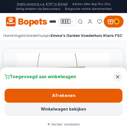
Gratis levering v.a. €70* in België
Advies elke dag 10u-20u
Veilig betalen via Bancontact
Belgische online dierenwinkel
Bopets
🇧🇪
0
Home
Vogels
Voederhuisjes
Emma's Garden Voederhuis Klaris FSC
Toegevoegd aan winkelwagen
Afrekenen
Winkelwagen bekijken
Verder winkelen