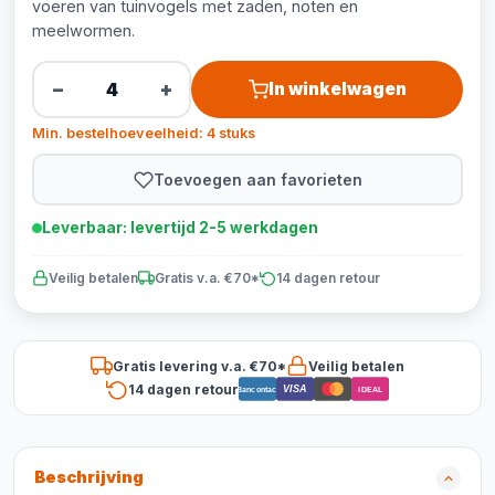
voeren van tuinvogels met zaden, noten en
meelwormen.
−
+
In winkelwagen
Min. bestelhoeveelheid: 4 stuks
Toevoegen aan favorieten
Leverbaar: levertijd 2-5 werkdagen
Veilig betalen
Gratis v.a. €70*
14 dagen retour
Gratis levering v.a. €70*
Veilig betalen
14 dagen retour
VISA
Bancontact
iDEAL
Beschrijving