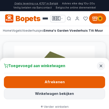
Gratis levering v.a. €70* in België
Advies elke dag 10u-20u
Veilig betalen via Bancontact
Belgische online dierenwinkel
Bopets
🇧🇪
0
Home
Vogels
Voederhuisjes
Emma's Garden Voederhuis Titi Muur
Toegevoegd aan winkelwagen
Afrekenen
Winkelwagen bekijken
Verder winkelen