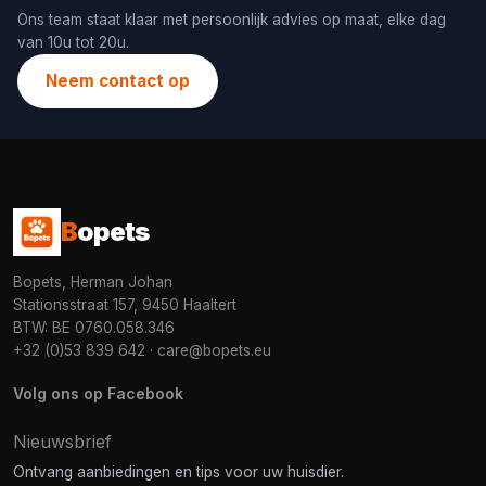
Ons team staat klaar met persoonlijk advies op maat, elke dag
van 10u tot 20u.
Neem contact op
B
opets
Bopets, Herman Johan
Stationsstraat 157, 9450 Haaltert
BTW: BE 0760.058.346
+32 (0)53 839 642
·
care@bopets.eu
Volg ons op Facebook
Nieuwsbrief
Ontvang aanbiedingen en tips voor uw huisdier.