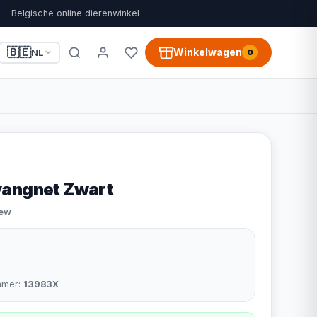
Belgische online dierenwinkel
🇧🇪
Winkelwagen
NL
0
vangnet Zwart
iew
mmer:
13983X