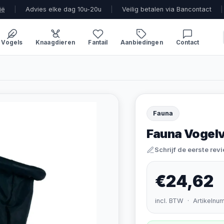
ië
|
Advies elke dag 10u-20u
|
Veilig betalen via Bancontact
|
Vogels
Knaagdieren
Fantail
Aanbiedingen
Contact
Fauna
Fauna Vogel
Schrijf de eerste rev
€24,62
incl. BTW · Artikelnu