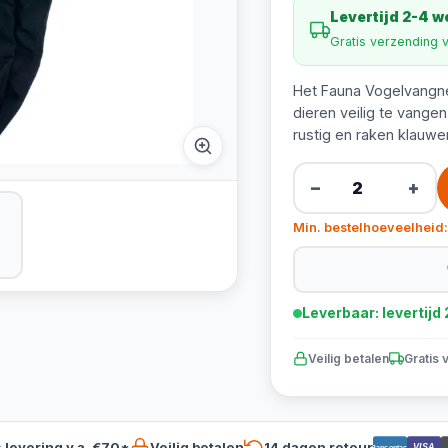
Levertijd 2-4 
Gratis verzending 
Het Fauna Vogelvangne
dieren veilig te vange
rustig en raken klauwen
−
+
Min. bestelhoeveelheid:
Leverbaar: levertij
Veilig betalen
Gratis 
s levering v.a. €70*
Veilig betalen
14 dagen retour
VISA
Bancontact