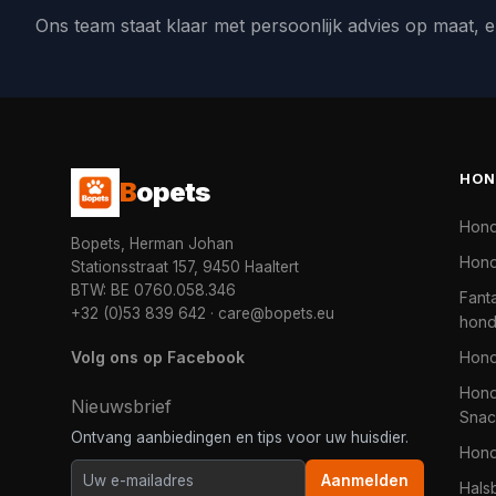
Ons team staat klaar met persoonlijk advies op maat, e
HON
B
opets
Hon
Bopets, Herman Johan
Hond
Stationsstraat 157, 9450 Haaltert
BTW: BE 0760.058.346
Fanta
+32 (0)53 839 642
·
care@bopets.eu
hon
Volg ons op Facebook
Hon
Hond
Nieuwsbrief
Snac
Ontvang aanbiedingen en tips voor uw huisdier.
Hon
Aanmelden
Hals