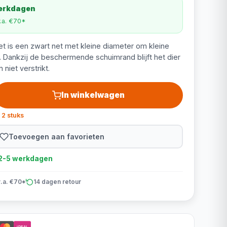
werkdagen
v.a. €70*
t is een zwart net met kleine diameter om kleine
n. Dankzij de beschermende schuimrand blijft het dier
 niet verstrikt.
In winkelwagen
 2 stuks
Toevoegen aan favorieten
d 2-5 werkdagen
v.a. €70*
14 dagen retour
iDEAL