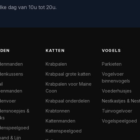
lke dag van 10u tot 20u.
DEN
KATTEN
VOGELS
denmanden
Krabpalen
Parkieten
enkussens
Krabpaal grote katten
Vogelvoer
binnenvogels
il
Krabpalen voor Maine
denmanden
Coon
Voederhuisjes
denvoer
Krabpaal onderdelen
Nestkastjes & Nes
ensnoepjes &
Krabtonnen
Tuinvogelvoer
ks
Kattenmanden
Vogelspeelgoed
denspeelgoed
Kattenspeelgoed
band & Lijn