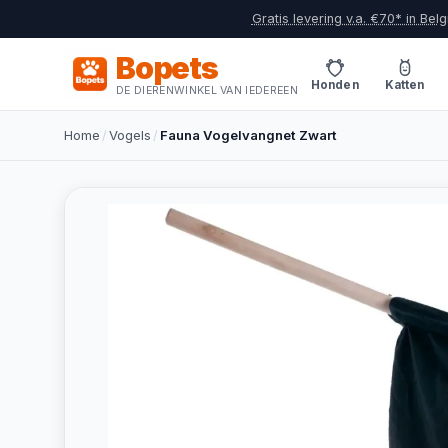
Gratis levering v.a. €70* in Belg
Bopets
Honden
Katten
DE DIERENWINKEL VAN IEDEREEN
Home
/
Vogels
/
Fauna Vogelvangnet Zwart