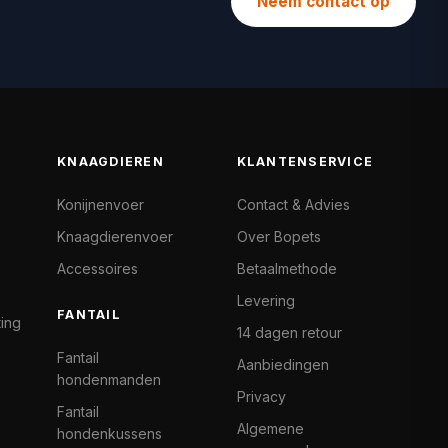
Neem contact op
KNAAGDIEREN
KLANTENSERVICE
Konijnenvoer
Contact & Advies
Knaagdierenvoer
Over Bopets
Accessoires
Betaalmethode
Levering
FANTAIL
ting
14 dagen retour
Fantail
Aanbiedingen
hondenmanden
Privacy
Fantail
Algemene
hondenkussens