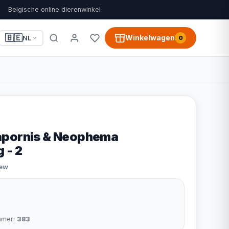
Belgische online dierenwinkel
🇧🇪
Winkelwagen
NL
0
apornis & Neophema
 - 2
iew
mmer:
383