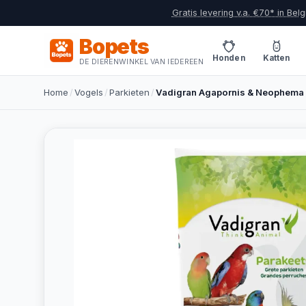
Gratis levering v.a. €70* in Belg
Bopets
Honden
Katten
DE DIERENWINKEL VAN IEDEREEN
Home
/
Vogels
/
Parkieten
/
Vadigran Agapornis & Neophema 