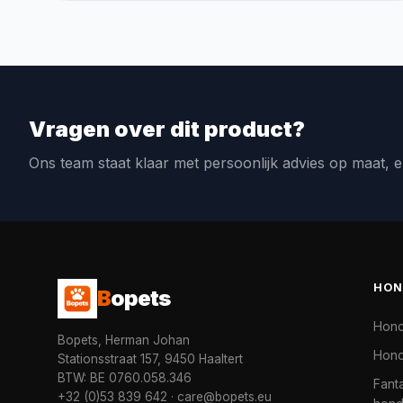
Vragen over dit product?
Ons team staat klaar met persoonlijk advies op maat, e
HON
B
opets
Hon
Bopets, Herman Johan
Hond
Stationsstraat 157, 9450 Haaltert
BTW: BE 0760.058.346
Fanta
+32 (0)53 839 642
·
care@bopets.eu