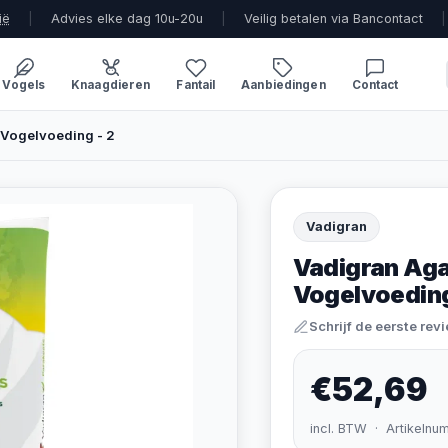
ië
|
Advies elke dag 10u-20u
|
Veilig betalen via Bancontact
|
Vogels
Knaagdieren
Fantail
Aanbiedingen
Contact
Vogelvoeding - 2
Vadigran
Vadigran Ag
Vogelvoeding
Schrijf de eerste rev
€52,69
incl. BTW · Artikelnu