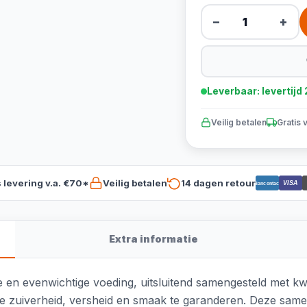
−
+
Leverbaar: levertij
Veilig betalen
Gratis 
s levering v.a. €70*
Veilig betalen
14 dagen retour
VISA
Bancontact
Extra informatie
en evenwichtige voeding, uitsluitend samengesteld met kwal
 zuiverheid, versheid en smaak te garanderen. Deze samen