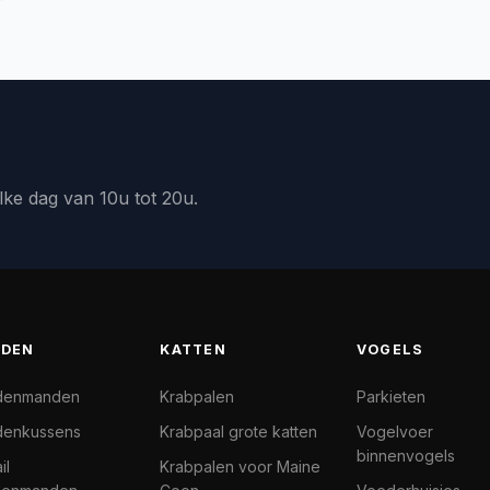
lke dag van 10u tot 20u.
DEN
KATTEN
VOGELS
denmanden
Krabpalen
Parkieten
enkussens
Krabpaal grote katten
Vogelvoer
binnenvogels
il
Krabpalen voor Maine