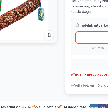
Het Vadigran Enjoy Nat
vetvoeding, ideaal als
koude dagen.
Tijdelijk uitver
We laten u 
Tijdelijk niet op voo
Veilig betalen
Gratis 
s levering v.a. €70*
Veilig betalen
14 dagen retour
VISA
Bancontact