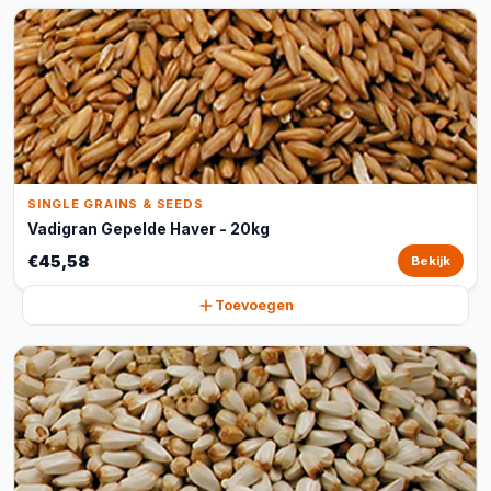
SINGLE GRAINS & SEEDS
Vadigran Gepelde Haver - 20kg
€45,58
Bekijk
Toevoegen