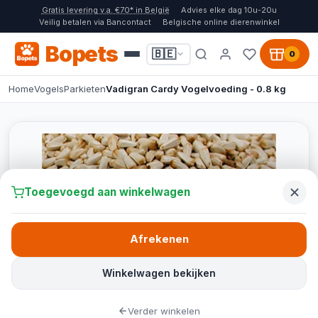
Gratis levering v.a. €70* in België
Advies elke dag 10u-20u
Veilig betalen via Bancontact
Belgische online dierenwinkel
Bopets
🇧🇪
0
Home
Vogels
Parkieten
Vadigran Cardy Vogelvoeding - 0.8 kg
Toegevoegd aan winkelwagen
Afrekenen
Winkelwagen bekijken
Verder winkelen