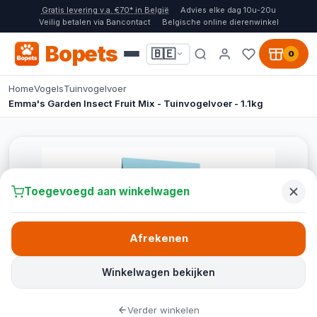
Gratis levering v.a. €70* in België
Advies elke dag 10u-20u
Veilig betalen via Bancontact
Belgische online dierenwinkel
Bopets
🇧🇪
0
Home
Vogels
Tuinvogelvoer
Emma's Garden Insect Fruit Mix - Tuinvogelvoer - 1.1kg
Toegevoegd aan winkelwagen
Afrekenen
Winkelwagen bekijken
Verder winkelen