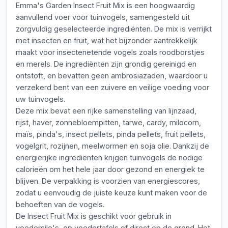
Emma's Garden Insect Fruit Mix is een hoogwaardig
aanvullend voer voor tuinvogels, samengesteld uit
zorgvuldig geselecteerde ingrediënten. De mix is verrijkt
met insecten en fruit, wat het bijzonder aantrekkelijk
maakt voor insectenetende vogels zoals roodborstjes
en merels. De ingrediënten zijn grondig gereinigd en
ontstoft, en bevatten geen ambrosiazaden, waardoor u
verzekerd bent van een zuivere en veilige voeding voor
uw tuinvogels.
Deze mix bevat een rijke samenstelling van lijnzaad,
rijst, haver, zonnebloempitten, tarwe, cardy, milocorn,
maïs, pinda's, insect pellets, pinda pellets, fruit pellets,
vogelgrit, rozijnen, meelwormen en soja olie. Dankzij de
energierijke ingrediënten krijgen tuinvogels de nodige
calorieën om het hele jaar door gezond en energiek te
blijven. De verpakking is voorzien van energiescores,
zodat u eenvoudig de juiste keuze kunt maken voor de
behoeften van de vogels.
De Insect Fruit Mix is geschikt voor gebruik in
voedersilo's, op voedertafels of direct op de grond. Het