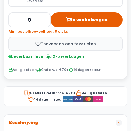
Leverbaar
−
+
In winkelwagen
Min. bestelhoeveelheid: 9 stuks
Toevoegen aan favorieten
Leverbaar: levertijd 2-5 werkdagen
Veilig betalen
Gratis v.a. €70*
14 dagen retour
Gratis levering v.a. €70*
Veilig betalen
14 dagen retour
VISA
Bancontact
iDEAL
Beschrijving