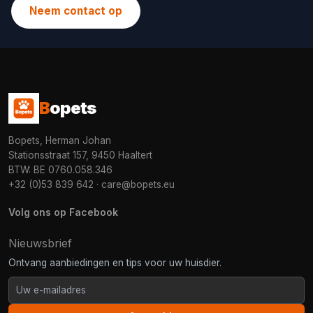
Neem contact op
B
opets
Bopets, Herman Johan
Stationsstraat 157, 9450 Haaltert
BTW: BE 0760.058.346
+32 (0)53 839 642
·
care@bopets.eu
Volg ons op Facebook
Nieuwsbrief
Ontvang aanbiedingen en tips voor uw huisdier.