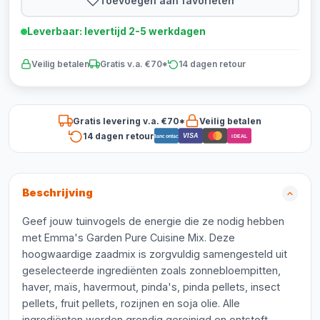
Toevoegen aan favorieten
Leverbaar: levertijd 2-5 werkdagen
Veilig betalen
Gratis v.a. €70*
14 dagen retour
Gratis levering v.a. €70*
Veilig betalen
14 dagen retour
VISA
Bancontact
iDEAL
Beschrijving
Geef jouw tuinvogels de energie die ze nodig hebben
met Emma's Garden Pure Cuisine Mix. Deze
hoogwaardige zaadmix is zorgvuldig samengesteld uit
geselecteerde ingrediënten zoals zonnebloempitten,
haver, maïs, havermout, pinda's, pinda pellets, insect
pellets, fruit pellets, rozijnen en soja olie. Alle
ingrediënten worden grondig gereinigd en ontstoft,