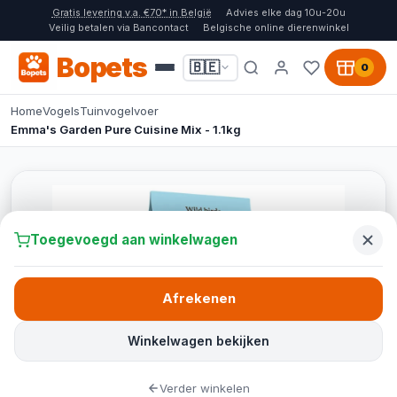
Gratis levering v.a. €70* in België
Advies elke dag 10u-20u
Veilig betalen via Bancontact
Belgische online dierenwinkel
Bopets
🇧🇪
0
Home
Vogels
Tuinvogelvoer
Emma's Garden Pure Cuisine Mix - 1.1kg
Toegevoegd aan winkelwagen
Afrekenen
Winkelwagen bekijken
Verder winkelen