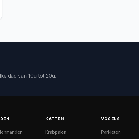
lke dag van 10u tot 20u.
DEN
KATTEN
VOGELS
denmanden
Krabpalen
Parkieten