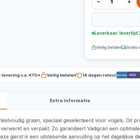
−
+
Leverbaar: levertij
Veilig betalen
Gratis 
s levering v.a. €70*
Veilig betalen
14 dagen retour
VISA
Bancontact
Extra informatie
elvoudig graan, speciaal geselecteerd voor vogels. Dit pro
 verwerkt en verpakt. Zo garandeert Vadigran een optimale 
eze gierst is een uitstekende aanvulling op het dagelijkse di