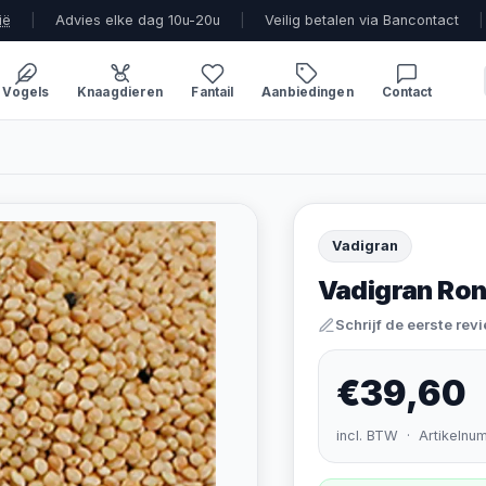
ië
|
Advies elke dag 10u-20u
|
Veilig betalen via Bancontact
|
Vogels
Knaagdieren
Fantail
Aanbiedingen
Contact
Vadigran
Vadigran Ron
Schrijf de eerste rev
€39,60
incl. BTW · Artikelnu