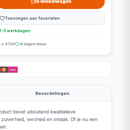
In winkelwagen
Toevoegen aan favorieten
d 2-5 werkdagen
v.a. €70*
14 dagen retour
iDEAL
Beoordelingen
duct bevat uitsluitend kwalitatieve
zuiverheid, versheid en smaak. Of je nu een
eet.