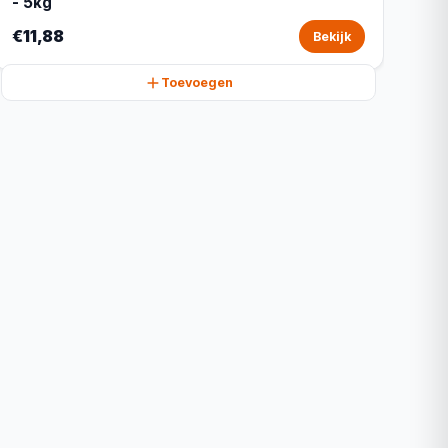
- 5kg
€11,88
Bekijk
Toevoegen