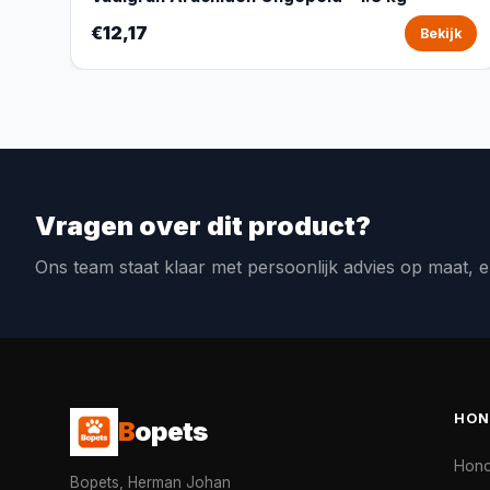
€12,17
Bekijk
Vragen over dit product?
Ons team staat klaar met persoonlijk advies op maat, e
HON
B
opets
Hon
Bopets, Herman Johan