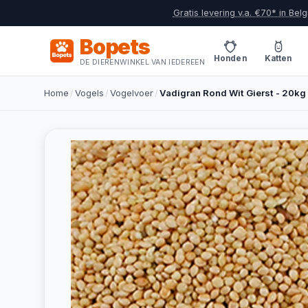
Gratis levering v.a. €70* in Belg
Bopets
Honden
Katten
DE DIERENWINKEL VAN IEDEREEN
Home
/
Vogels
/
Vogelvoer
/
Vadigran Rond Wit Gierst - 20kg