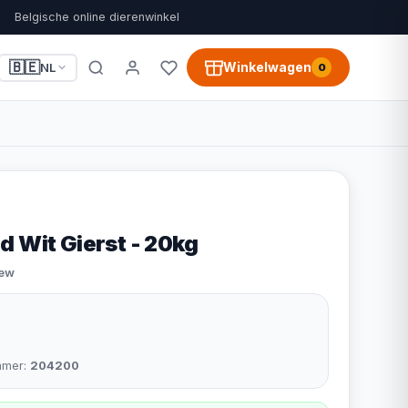
Belgische online dierenwinkel
🇧🇪
Winkelwagen
NL
0
d Wit Gierst - 20kg
iew
mmer:
204200