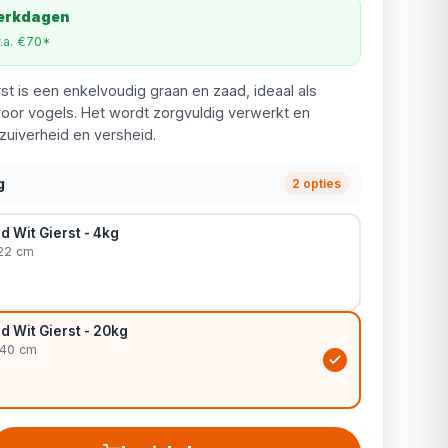
werkdagen
v.a. €70*
st is een enkelvoudig graan en zaad, ideaal als
or vogels. Het wordt zorgvuldig verwerkt en
zuiverheid en versheid.
g
2 opties
 Wit Gierst - 4kg
 22 cm
 Wit Gierst - 20kg
 40 cm