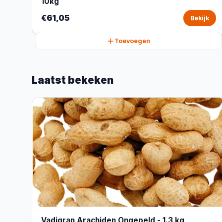
10kg
€61,05
Bekijk
Toevoegen
Laatst bekeken
Vadigran Arachiden Ongepeld - 1.3 kg