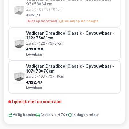
93x58x64cm
Zwart · 93x58x64cm
€85,71
Niet op voorraad
Hou mij op de hoogte
Vadigran Draadkooi Classic - Opvouwbaar -
122x75x81cm
Zwart · 122x75x81cm
€120,99
Leverbaar
Vadigran Draadkooi Classic - Opvouwbaar -
107x70x78cm
Zwart · 107x70x78cm
€122,47
Leverbaar
Tijdelijk niet op voorraad
Veilig betalen
Gratis v.a. €70*
14 dagen retour