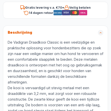
Gratis levering v.a. €70*
Veilig betalen
14 dagen retour
VISA
Bancontact
iDEAL
Beschrijving
De Vadigran Draadkooi Classic is een veelzijdige en
praktische oplossing voor hondenbezitters die op zoek
zijn naar een veilige manier om hun hond te vervoeren of
een comfortabele slaapplek te bieden. Deze metalen
draadkooi is ontworpen met het oog op gebruiksgemak
en duurzaamheid, en is geschikt voor honden van
verschillende formaten dankzij de beschikbare
afmetingen.
De kooi is vervaardigd uit stevig metaal met een
draaddikte van 3,2 mm, wat zorgt voor een robuuste
constructie. De zwarte kleur geeft de kooi een tijdloze
uitstraling. De bodem is voorzien van een anti-slip laag,
zodat uw hond stevig staat tijdens het transport of