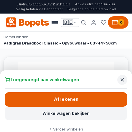
Gratis levering v.a. €70* in België
Advies elke dag 10u-20u
Veilig betalen via Bancontact
Belgische online dierenwinkel
Bopets
🇧🇪
0
Home
Honden
Vadigran Draadkooi Classic - Opvouwbaar - 63x44x50cm
Toegevoegd aan winkelwagen
Afrekenen
Winkelwagen bekijken
Verder winkelen