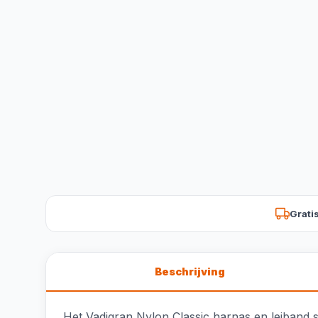
Grati
Beschrijving
Het Vadigran Nylon Classic harnas en leiband se