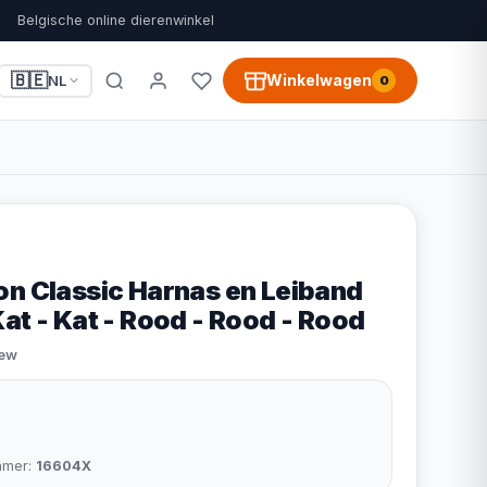
Belgische online dierenwinkel
🇧🇪
Winkelwagen
NL
0
on Classic Harnas en Leiband
at - Kat - Rood - Rood - Rood
iew
mmer:
16604X