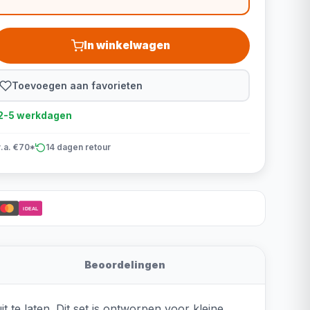
In winkelwagen
Toevoegen aan favorieten
d 2-5 werkdagen
v.a. €70*
14 dagen retour
iDEAL
Beoordelingen
t te laten. Dit set is ontworpen voor kleine