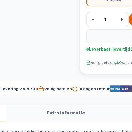
Leverbaar
−
+
Leverbaar: levertij
Veilig betalen
Gratis 
s levering v.a. €70*
Veilig betalen
14 dagen retour
VISA
Bancontact
Extra informatie
t is een praktische en veilige manier om uw konijn of kat ui