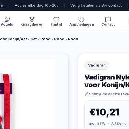
ië
|
Advies elke dag 10u-20u
|
Veilig betalen via Bancontact
|
Vogels
Knaagdieren
Fantail
Aanbiedingen
Contact
oor Konijn/Kat - Kat - Rood - Rood - Rood
Vadigran
Vadigran Nyl
voor Konijn/K
Schrijf de eerste rev
€10,21
incl. BTW · Artikelnu