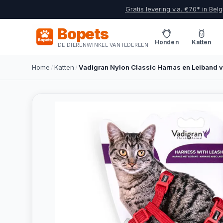
Gratis levering v.a. €70* in Belg
Bopets
Honden
Katten
DE DIERENWINKEL VAN IEDEREEN
Home
/
Katten
/
Vadigran Nylon Classic Harnas en Leiband v