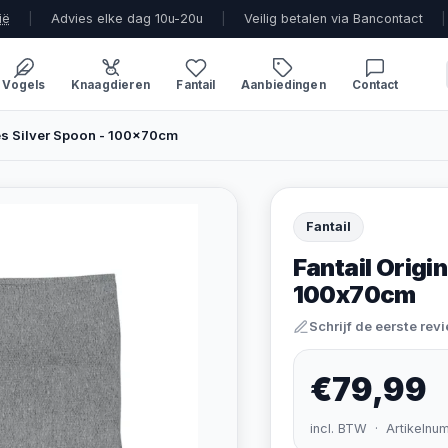
ië
|
Advies elke dag 10u-20u
|
Veilig betalen via Bancontact
|
Vogels
Knaagdieren
Fantail
Aanbiedingen
Contact
es Silver Spoon - 100x70cm
Fantail
Fantail Origi
100x70cm
Schrijf de eerste rev
€79,99
incl. BTW · Artikelnu