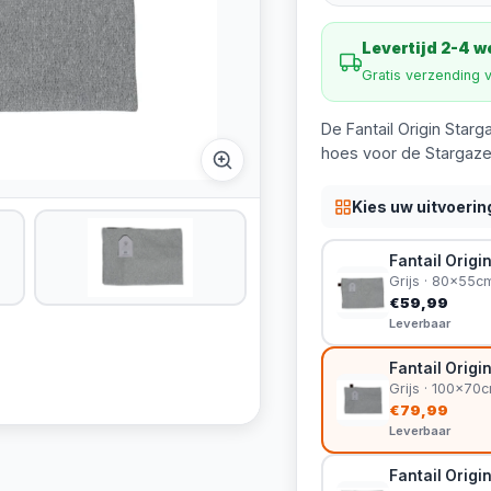
Levertijd 2-4 
Gratis verzending 
De Fantail Origin Star
hoes voor de Stargaz
Kies uw uitvoerin
Fantail Origi
Grijs · 80x55c
€59,99
Leverbaar
Fantail Orig
Grijs · 100x70
€79,99
Leverbaar
Fantail Orig