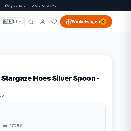
Belgische online dierenwinkel
🇧🇪
Winkelwagen
NL
0
n Stargaze Hoes Silver Spoon -
iew
mmer:
17968