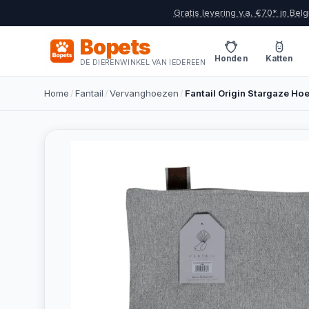
Gratis levering v.a. €70* in Belg
Bopets
Honden
Katten
DE DIERENWINKEL VAN IEDEREEN
Home
/
Fantail
/
Vervanghoezen
/
Fantail Origin Stargaze Ho