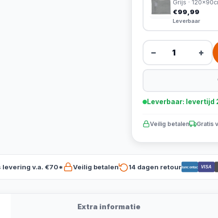
Grijs · 120x90
€99,99
Leverbaar
−
+
Leverbaar: levertij
Veilig betalen
Gratis 
s levering v.a. €70*
Veilig betalen
14 dagen retour
VISA
Bancontact
Extra informatie