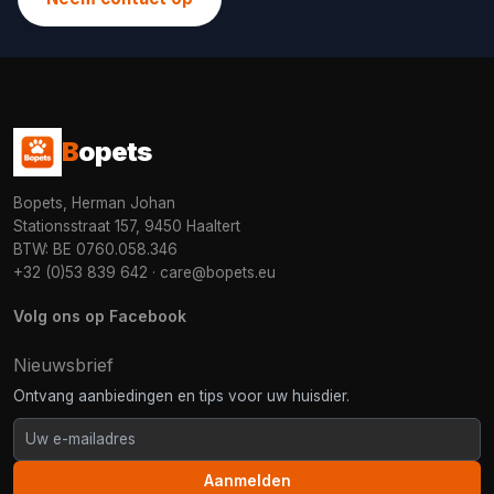
B
opets
Bopets, Herman Johan
Stationsstraat 157, 9450 Haaltert
BTW: BE 0760.058.346
+32 (0)53 839 642
·
care@bopets.eu
Volg ons op Facebook
Nieuwsbrief
Ontvang aanbiedingen en tips voor uw huisdier.
Aanmelden