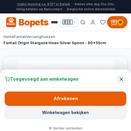
Gratis levering v.a. €70* in België
Advies elke dag 10u-20u
Veilig betalen via Bancontact
Belgische online dierenwinkel
Bopets
🇧🇪
0
Home
Fantail
Vervanghoezen
Fantail Origin Stargaze Hoes Silver Spoon - 80x55cm
Toegevoegd aan winkelwagen
Afrekenen
Winkelwagen bekijken
Verder winkelen