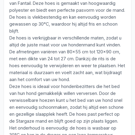
van Fantail. Deze hoes is gemaakt van hoogwaardig
polyester en biedt een perfecte pasvorm voor de mand.
De hoes is vlekbestendig en kan eenvoudig worden
gewassen op 30°C, waardoor hij altijd fris en schoon
blijft.
De hoes is verkrijgbaar in verschillende maten, zodat u
altijd de juiste maat voor uw hondenmand kunt vinden.
De afmetingen variëren van 80x55 cm tot 120x90 cm,
met een dikte van 24 tot 27 cm. Dankzij de rits is de
hoes eenvoudig te verwijderen en weer te plaatsen. Het
materiaal is duurzaam en voelt zacht aan, wat bijdraagt
aan het comfort van uw hond.
Deze hoes is ideaal voor hondenbezitters die het bed
van hun hond gemakkelijk willen verversen. Door de
verwisselbare hoezen kunt u het bed van uw hond snel
en eenvoudig schoonmaken, zodat hij altijd een schone
en gezellige slaapplek heeft. De hoes past perfect op
de Stargaze mand en blijft goed op zijn plaats liggen.
Het onderhoud is eenvoudig: de hoes is wasbaar op
30°C en kan in de droger op een lage temperatuur.