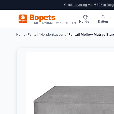
Gratis levering v.a. €70* in Belg
Bopets
Honden
Katten
DE DIERENWINKEL VAN IEDEREEN
Home
/
Fantail
/
Hondenkussens
/
Fantail Mellow Matras Sta