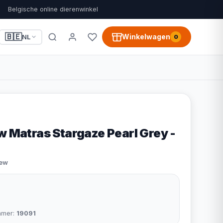
Belgische online dierenwinkel
🇧🇪
Winkelwagen
NL
0
w Matras Stargaze Pearl Grey -
iew
mmer:
19091