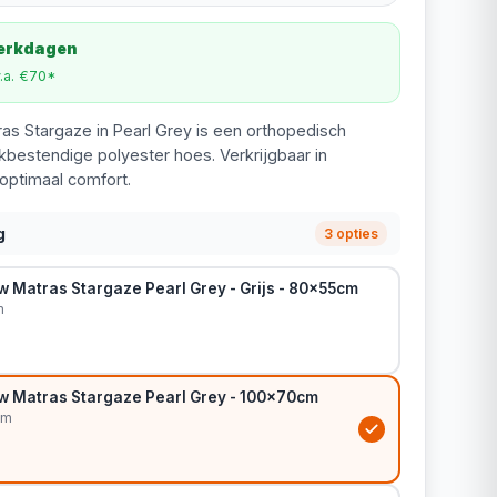
werkdagen
v.a. €70*
ras Stargaze in Pearl Grey is een orthopedisch
bestendige polyester hoes. Verkrijgbaar in
ptimaal comfort.
g
3 opties
w Matras Stargaze Pearl Grey - Grijs - 80x55cm
m
ow Matras Stargaze Pearl Grey - 100x70cm
cm