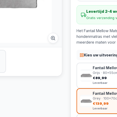
Levertijd 2-4 
Gratis verzending 
Het Fantail Mellow Mat
hondenmatras met vlek
meerdere maten voor o
Kies uw uitvoerin
Fantail Mello
Grijs · 80x55c
€89,99
Leverbaar
Fantail Mell
Grey · 100x70
€139,99
Leverbaar