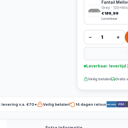
Fantail Mell
Grey · 120x90
€189,99
Leverbaar
−
+
Leverbaar: levertij
Veilig betalen
Gratis 
s levering v.a. €70*
Veilig betalen
14 dagen retour
VISA
Bancontact
Extra informatie