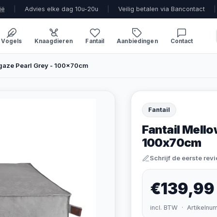
ië
|
Advies elke dag 10u-20u
|
Veilig betalen via Bancontact
|
Vogels
Knaagdieren
Fantail
Aanbiedingen
Contact
rgaze Pearl Grey - 100x70cm
Fantail
Fantail Mello
100x70cm
Schrijf de eerste rev
€139,99
incl. BTW · Artikelnu