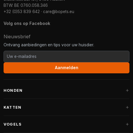
BTW: BE 0760.058.346
+32 (0)53 839 642
·
care@bopets.eu
Volg ons op Facebook
Nieuwsbrief
Ontvang aanbiedingen en tips voor uw huisdier.
Aanmelden
HONDEN
Hondenmanden
KATTEN
Hondenkussens
Krabpalen
VOGELS
Fantail hondenmanden
Krabpaal grote katten