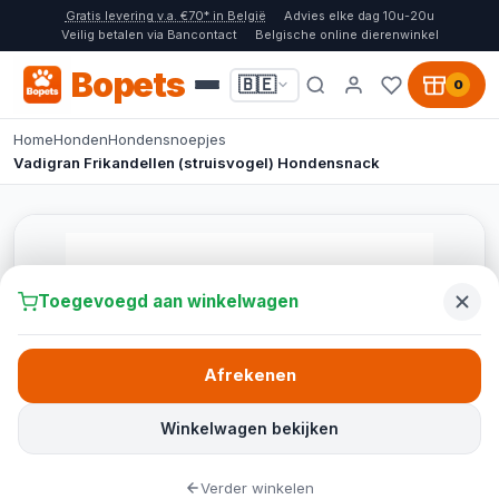
Gratis levering v.a. €70* in België
Advies elke dag 10u-20u
Veilig betalen via Bancontact
Belgische online dierenwinkel
Bopets
🇧🇪
0
Home
Honden
Hondensnoepjes
Vadigran Frikandellen (struisvogel) Hondensnack
Toegevoegd aan winkelwagen
Afrekenen
Winkelwagen bekijken
Verder winkelen