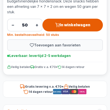
budgetvriendelijke hondensnack. Deze snacks hebben
een afmeting van 7 x 7 x 2 cm en wegen 50 gram per
stuk.
−
+
In winkelwagen
Min. bestelhoeveelheid: 50 stuks
Toevoegen aan favorieten
Leverbaar: levertijd 2-5 werkdagen
Veilig betalen
Gratis v.a. €70*
14 dagen retour
Gratis levering v.a. €70*
Veilig betalen
14 dagen retour
VISA
Bancontact
iDEAL