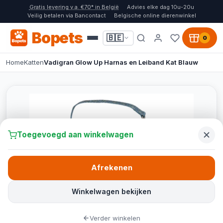
Gratis levering v.a. €70* in België
Advies elke dag 10u-20u
Veilig betalen via Bancontact
Belgische online dierenwinkel
Bopets
🇧🇪
0
Home
Katten
Vadigran Glow Up Harnas en Leiband Kat Blauw
Toegevoegd aan winkelwagen
Afrekenen
Winkelwagen bekijken
Verder winkelen