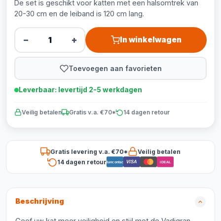
De set is geschikt voor katten met een halsomtrek van
20-30 cm en de leiband is 120 cm lang.
−
+
In winkelwagen
Toevoegen aan favorieten
Leverbaar: levertijd 2-5 werkdagen
Veilig betalen
Gratis v.a. €70*
14 dagen retour
Gratis levering v.a. €70*
Veilig betalen
14 dagen retour
VISA
Bancontact
iDEAL
Beschrijving
Geef uw kat meer veiligheid en stijl met de Vadigran