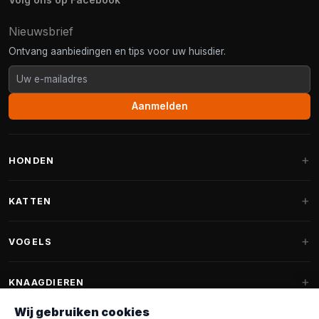
Nieuwsbrief
Ontvang aanbiedingen en tips voor uw huisdier.
Aanmelden
HONDEN
Hondenmanden
KATTEN
Hondenkussens
Krabpalen
VOGELS
Fantail hondenmanden
Krabpaal grote katten
Hondenvoer
Parkieten
KNAAGDIEREN
Krabpalen voor Maine Coon
Hondensnoepjes & Snacks
Vogelvoer binnenvogels
Wij gebruiken cookies
Krabpaal onderdelen
Konijnenvoer