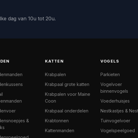
lke dag van 10u tot 20u.
DEN
KATTEN
VOGELS
denmanden
Krabpalen
Parkieten
enkussens
Krabpaal grote katten
Vogelvoer
binnenvogels
il
Krabpalen voor Maine
denmanden
Coon
Voederhuisjes
denvoer
Krabpaal onderdelen
Nestkastjes & Nes
ensnoepjes &
Krabtonnen
Tuinvogelvoer
ks
Kattenmanden
Vogelspeelgoed
denspeelgoed