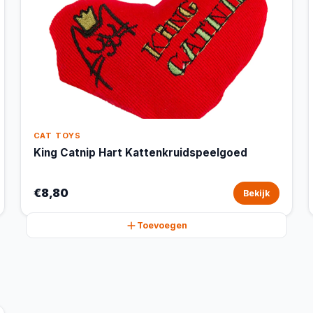
CAT TOYS
King Catnip Hart Kattenkruidspeelgoed
€8,80
Bekijk
Toevoegen