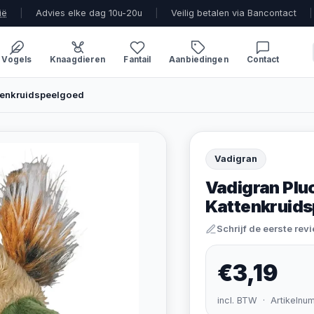
ië
|
Advies elke dag 10u-20u
|
Veilig betalen via Bancontact
|
Vogels
Knaagdieren
Fantail
Aanbiedingen
Contact
tenkruidspeelgoed
Vadigran
Vadigran Plu
Kattenkruid
Schrijf de eerste rev
€3,19
incl. BTW · Artikelnu