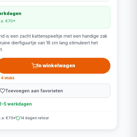
werkdagen
v.a. €70*
nd is een zacht kattenspeeltje met een handige zak
ruine dierfiguurtje van 16 cm lang stimuleert het
t.
In winkelwagen
 4 stuks
Toevoegen aan favorieten
d 2-5 werkdagen
v.a. €70*
14 dagen retour