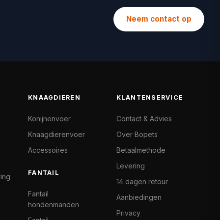
Neem contact op
KNAAGDIEREN
KLANTENSERVICE
Konijnenvoer
Contact & Advies
Knaagdierenvoer
Over Bopets
Accessoires
Betaalmethode
Levering
FANTAIL
ting
14 dagen retour
Fantail
Aanbiedingen
hondenmanden
Privacy