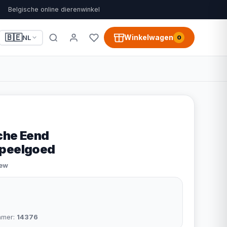
Belgische online dierenwinkel
🇧🇪
Winkelwagen
NL
0
che Eend
speelgoed
iew
mmer:
14376