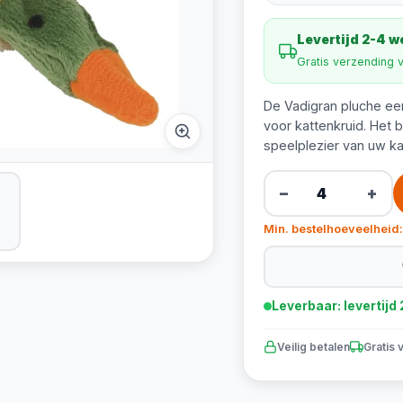
Levertijd 2-4 
Gratis verzending 
De Vadigran pluche ee
voor kattenkruid. Het b
speelplezier van uw ka
−
+
Min. bestelhoeveelheid:
Leverbaar: levertij
Veilig betalen
Gratis 