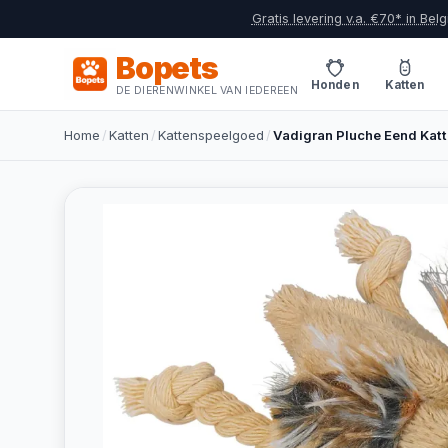
Gratis levering v.a. €70* in Belg
Bopets
Honden
Katten
DE DIERENWINKEL VAN IEDEREEN
Home
/
Katten
/
Kattenspeelgoed
/
Vadigran Pluche Eend Kat