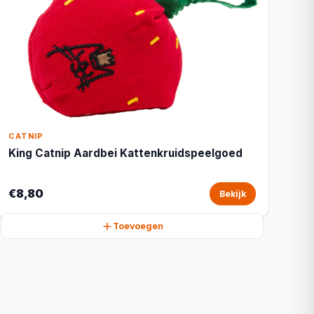
CATNIP
King Catnip Aardbei Kattenkruidspeelgoed
€8,80
Bekijk
Toevoegen