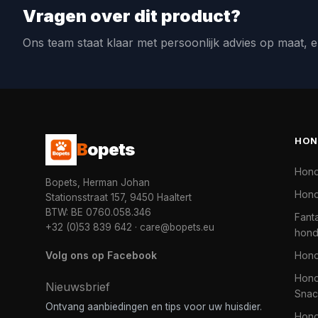
Vragen over dit product?
Ons team staat klaar met persoonlijk advies op maat, e
HON
B
opets
Hon
Bopets, Herman Johan
Hond
Stationsstraat 157, 9450 Haaltert
BTW: BE 0760.058.346
Fanta
+32 (0)53 839 642
·
care@bopets.eu
hon
Volg ons op Facebook
Hon
Hond
Nieuwsbrief
Snac
Ontvang aanbiedingen en tips voor uw huisdier.
Hon