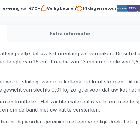
s levering v.a. €70*
Veilig betalen
14 dagen retour
VISA
Bancontact
Extra informatie
attenspeeltje dat uw kat urenlang zal vermaken. Dit schatt
en lengte van 16 cm, breedte van 13 cm en hoogte van 1,5 
t velcro sluiting, waarin u kattenkruid kunt stoppen. Dit m
chte gewicht van slechts 0,01 kg zorgt ervoor dat uw kat he
agen en knuffelen. Het zachte materiaal is veilig om mee te
ik en om de band met uw kat te versterken.
ien nodig worden gereinigd met een vochtige doek. Let op d