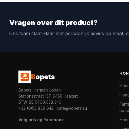
Vragen over dit product?
Ons team staat klaar met persoonlijk advies op maat, e
HON
B
opets
Hon
Bopets, Herman Johan
Hond
Stationsstraat 157, 9450 Haaltert
BTW: BE 0760.058.346
Fanta
+32 (0)53 839 642
·
care@bopets.eu
hon
Volg ons op Facebook
Hon
Hond