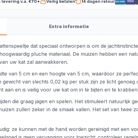
s levering v.a. €70*
Veilig betalen
14 dagen retour
VISA
Bancontact
Extra informatie
attenspeeltje dat speciaal ontworpen is om de jachtinstincte
hoogwaardig pluche materiaal. De muizen hebben een natuu
 van uw kat zal aanwakkeren.
edte van 5 cm en een hoogte van 5 cm, waardoor ze perfect
 gewicht van slechts 0,02 kg per stuk zijn ze licht genoe
 aan en is veilig voor uw kat om in te bijten en te krabben
ftijden die graag jagen en spelen. Het stimuleert natuurlijk 
uizen zullen zeker in de smaak vallen. Het set van twee zor
dig: ze kunnen met de hand worden gereinigd met een voc
eelgoed is geen vervanging voor toezicht; controleer rege