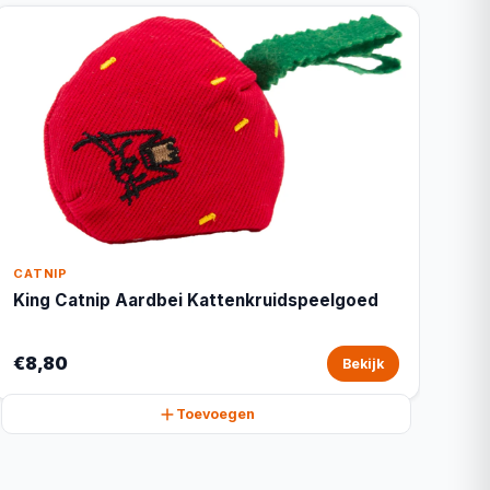
CATNIP
King Catnip Aardbei Kattenkruidspeelgoed
€8,80
Bekijk
Toevoegen