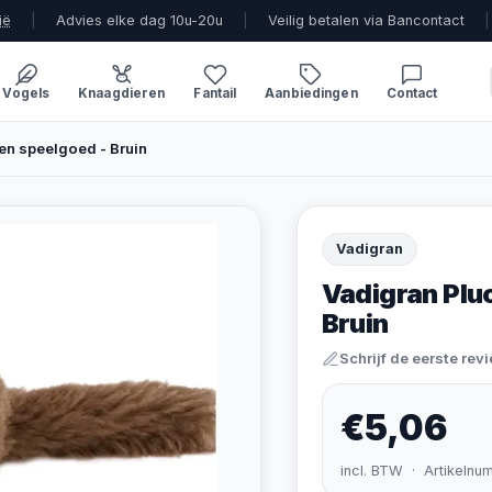
ië
|
Advies elke dag 10u-20u
|
Veilig betalen via Bancontact
|
Vogels
Knaagdieren
Fantail
Aanbiedingen
Contact
en speelgoed - Bruin
Vadigran
Vadigran Plu
Bruin
Schrijf de eerste rev
€5,06
incl. BTW · Artikelnu