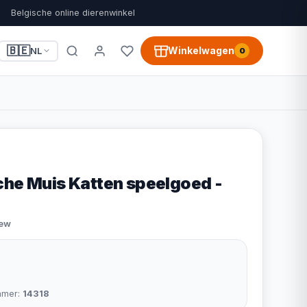
Belgische online dierenwinkel
🇧🇪
Winkelwagen
NL
0
che Muis Katten speelgoed -
iew
mmer:
14318