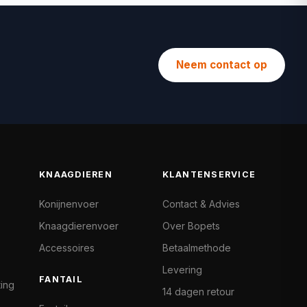
Neem contact op
KNAAGDIEREN
KLANTENSERVICE
Konijnenvoer
Contact & Advies
Knaagdierenvoer
Over Bopets
Accessoires
Betaalmethode
Levering
FANTAIL
ting
14 dagen retour