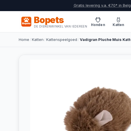
Gratis levering v.a. €70* in Belg
Bopets
Honden
Katten
DE DIERENWINKEL VAN IEDEREEN
Home
/
Katten
/
Kattenspeelgoed
/
Vadigran Pluche Muis Katt