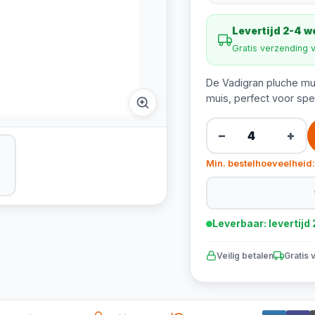
Levertijd 2-4 
Gratis verzending 
De Vadigran pluche mui
muis, perfect voor spe
−
+
Min. bestelhoeveelheid:
Leverbaar: levertij
Veilig betalen
Gratis 