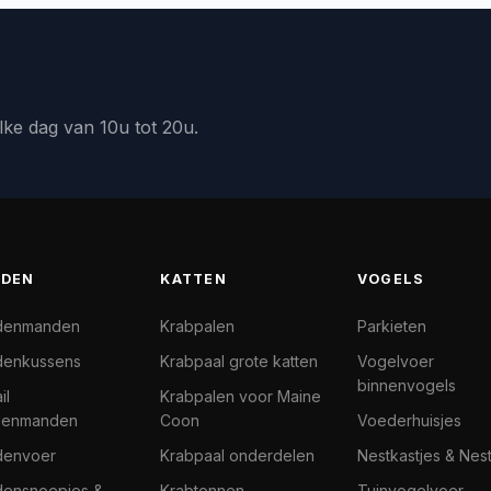
lke dag van 10u tot 20u.
DEN
KATTEN
VOGELS
denmanden
Krabpalen
Parkieten
enkussens
Krabpaal grote katten
Vogelvoer
binnenvogels
il
Krabpalen voor Maine
denmanden
Coon
Voederhuisjes
denvoer
Krabpaal onderdelen
Nestkastjes & Nes
ensnoepjes &
Krabtonnen
Tuinvogelvoer