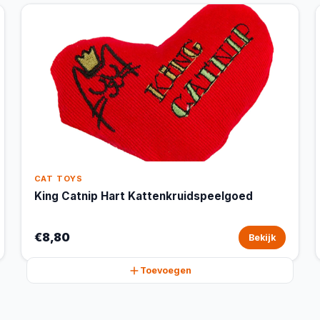
CAT TOYS
King Catnip Hart Kattenkruidspeelgoed
€8,80
Bekijk
Toevoegen