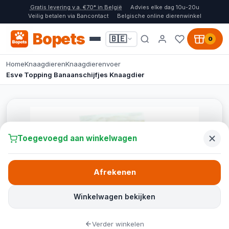
Gratis levering v.a. €70* in België
Advies elke dag 10u-20u
Veilig betalen via Bancontact
Belgische online dierenwinkel
Bopets
🇧🇪
0
Home
Knaagdieren
Knaagdierenvoer
Esve Topping Banaanschijfjes Knaagdier
Toegevoegd aan winkelwagen
Afrekenen
Winkelwagen bekijken
Verder winkelen