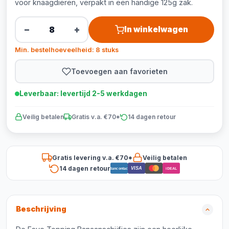
voor knaagdieren, verpakt in een handige 125g zak.
−
+
In winkelwagen
Min. bestelhoeveelheid: 8 stuks
Toevoegen aan favorieten
Leverbaar: levertijd 2-5 werkdagen
Veilig betalen
Gratis v.a. €70*
14 dagen retour
Gratis levering v.a. €70*
Veilig betalen
14 dagen retour
VISA
Bancontact
iDEAL
Beschrijving