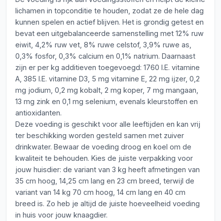
lichamen in topconditie te houden, zodat ze de hele dag
kunnen spelen en actief blijven. Het is grondig getest en
bevat een uitgebalanceerde samenstelling met 12% ruw
eiwit, 4,2% ruw vet, 8% ruwe celstof, 3,9% ruwe as,
0,3% fosfor, 0,3% calcium en 0,1% natrium. Daarnaast
zijn er per kg additieven toegevoegd: 1760 I.E. vitamine
A, 385 I.E. vitamine D3, 5 mg vitamine E, 22 mg ijzer, 0,2
mg jodium, 0,2 mg kobalt, 2 mg koper, 7 mg mangaan,
13 mg zink en 0,1 mg selenium, evenals kleurstoffen en
antioxidanten.
Deze voeding is geschikt voor alle leeftijden en kan vrij
ter beschikking worden gesteld samen met zuiver
drinkwater. Bewaar de voeding droog en koel om de
kwaliteit te behouden. Kies de juiste verpakking voor
jouw huisdier: de variant van 3 kg heeft afmetingen van
35 cm hoog, 14,25 cm lang en 23 cm breed, terwijl de
variant van 14 kg 70 cm hoog, 14 cm lang en 40 cm
breed is. Zo heb je altijd de juiste hoeveelheid voeding
in huis voor jouw knaagdier.