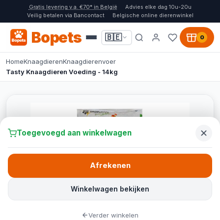
Gratis levering v.a. €70* in België
Advies elke dag 10u-20u
Veilig betalen via Bancontact
Belgische online dierenwinkel
Bopets
🇧🇪
0
Home
Knaagdieren
Knaagdierenvoer
Tasty Knaagdieren Voeding - 14kg
Toegevoegd aan winkelwagen
Afrekenen
Winkelwagen bekijken
Verder winkelen