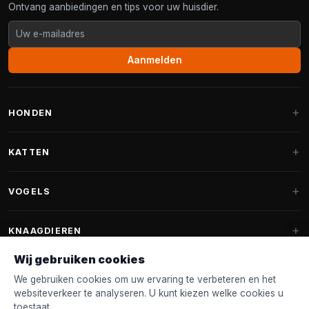
Ontvang aanbiedingen en tips voor uw huisdier.
Aanmelden
HONDEN
Hondenmanden
KATTEN
Hondenkussens
Krabpalen
VOGELS
Fantail hondenmanden
Krabpaal grote katten
Hondenvoer
Parkieten
KNAAGDIEREN
Krabpalen voor Maine Coon
Hondensnoepjes & Snacks
Vogelvoer binnenvogels
Wij gebruiken cookies
Krabpaal onderdelen
Konijnenvoer
Hondenspeelgoed
Voederhuisjes
We gebruiken cookies om uw ervaring te verbeteren en het
FANTAIL
Krabtonnen
Knaagdierenvoer
websiteverkeer te analyseren. U kunt kiezen welke cookies u
Halsband & Lijn
Nestkastjes & Nesting
toestaat.