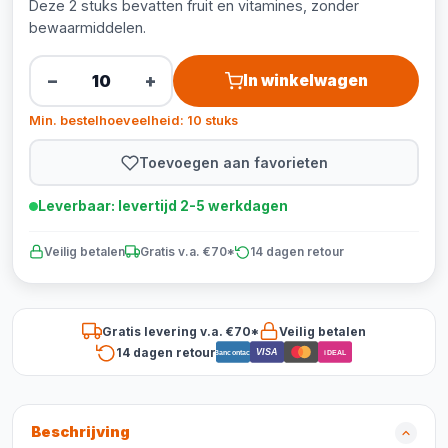
Deze 2 stuks bevatten fruit en vitamines, zonder
bewaarmiddelen.
−
+
In winkelwagen
Min. bestelhoeveelheid: 10 stuks
Toevoegen aan favorieten
Leverbaar: levertijd 2-5 werkdagen
Veilig betalen
Gratis v.a. €70*
14 dagen retour
Gratis levering v.a. €70*
Veilig betalen
14 dagen retour
VISA
Bancontact
iDEAL
Beschrijving