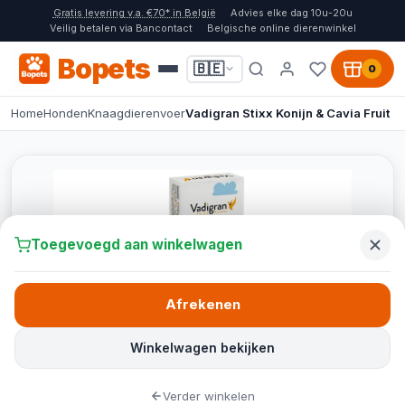
Gratis levering v.a. €70* in België
Advies elke dag 10u-20u
Veilig betalen via Bancontact
Belgische online dierenwinkel
Bopets
🇧🇪
0
Home
Honden
Knaagdierenvoer
Vadigran Stixx Konijn & Cavia Fruit
Toegevoegd aan winkelwagen
Afrekenen
Winkelwagen bekijken
Verder winkelen