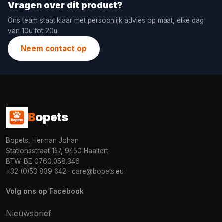
Vragen over dit product?
Ons team staat klaar met persoonlijk advies op maat, elke dag
van 10u tot 20u.
Neem contact op
B
opets
Bopets, Herman Johan
Stationsstraat 157, 9450 Haaltert
BTW: BE 0760.058.346
+32 (0)53 839 642
·
care@bopets.eu
Volg ons op Facebook
Nieuwsbrief