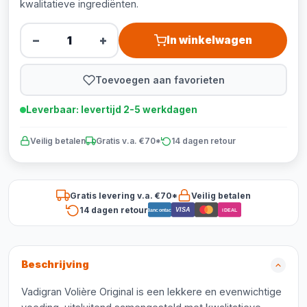
kwalitatieve ingrediënten.
−
+
In winkelwagen
Toevoegen aan favorieten
Leverbaar: levertijd 2-5 werkdagen
Veilig betalen
Gratis v.a. €70*
14 dagen retour
Gratis levering v.a. €70*
Veilig betalen
14 dagen retour
VISA
Bancontact
iDEAL
Beschrijving
Vadigran Volière Original is een lekkere en evenwichtige