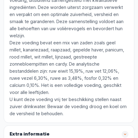
voeding, uitsluitend samengesteld met kwalitatieve
ingrediënten. Deze worden uiterst zorgzaam verwerkt
en verpakt om een optimale zuiverheid, versheid en
smaak te garanderen. Deze samenstelling voldoet aan
alle behoeften van uw volièrevogels en bevordert hun
welzijn.
Deze voeding bevat een mix van zaden zoals geel
millet, kanariezaad, raapzaad, gepelde haver, panicum,
rood millet, wit millet, lijnzaad, gestreepte
zonnebloempitten en cardy. De analytische
bestanddelen zijn: ruw eiwit 15,19%, ruw vet 12,06%,
ruwe vezel 6,30%, ruwe as 3,48%, fosfor 0,32% en
calcium 0,10%. Het is een volledige voeding, geschikt
voor alle leeftijden.
U kunt deze voeding vrij ter beschikking stellen naast
zuiver drinkwater. Bewaar de voeding droog en koel om
de versheid te behouden.
Extra informatie