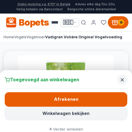
Gratis levering v.a. €70* in België
Advies elke dag 10u-20u
Veilig betalen via Bancontact
Belgische online dierenwinkel
Bopets
🇧🇪
0
Home
Vogels
Vogelvoer
Vadigran Volière Original Vogelvoeding
Toegevoegd aan winkelwagen
Afrekenen
Winkelwagen bekijken
Verder winkelen