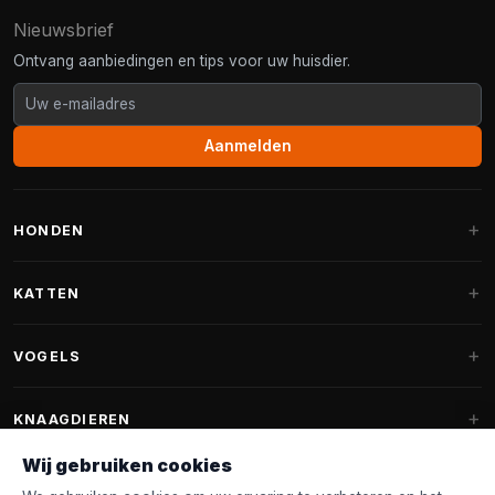
Nieuwsbrief
Ontvang aanbiedingen en tips voor uw huisdier.
Aanmelden
HONDEN
Hondenmanden
KATTEN
Hondenkussens
Krabpalen
VOGELS
Fantail hondenmanden
Krabpaal grote katten
Hondenvoer
Parkieten
KNAAGDIEREN
Krabpalen voor Maine Coon
Hondensnoepjes & Snacks
Vogelvoer binnenvogels
Wij gebruiken cookies
Krabpaal onderdelen
Konijnenvoer
Hondenspeelgoed
Voederhuisjes