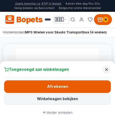
Gratis levering v.a. €70* in België
Advies elke dag 10u-20u
Veilig betalen via Bancontact
Belgische online dierenwinkel
Bopets
🇧🇪
0
Home
Honden
MPS Wielen voor Skudo Transportbox (4 wielen)
Toegevoegd aan winkelwagen
Afrekenen
Winkelwagen bekijken
Verder winkelen