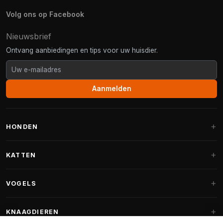
Volg ons op Facebook
Nieuwsbrief
Ontvang aanbiedingen en tips voor uw huisdier.
Aanmelden
HONDEN
Hondenmanden
KATTEN
Hondenkussens
Krabpalen
VOGELS
Fantail hondenmanden
Krabpaal grote katten
Hondenvoer
Parkieten
KNAAGDIEREN
Krabpalen voor Maine Coon