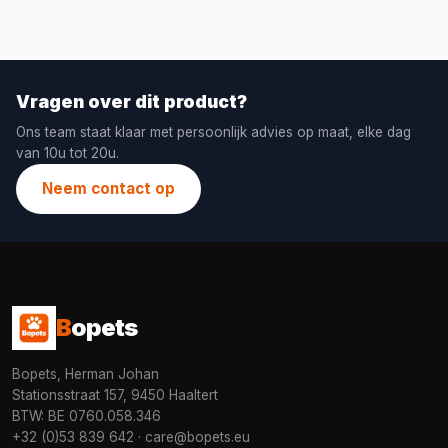
Vragen over dit product?
Ons team staat klaar met persoonlijk advies op maat, elke dag
van 10u tot 20u.
Neem contact op
B
opets
Bopets, Herman Johan
Stationsstraat 157, 9450 Haaltert
BTW: BE 0760.058.346
+32 (0)53 839 642
·
care@bopets.eu