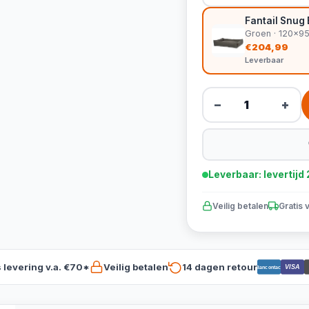
Fantail Snu
Groen · 120x9
€204,99
Leverbaar
−
+
Leverbaar: levertij
Veilig betalen
Gratis 
s levering v.a. €70*
Veilig betalen
14 dagen retour
VISA
Bancontact