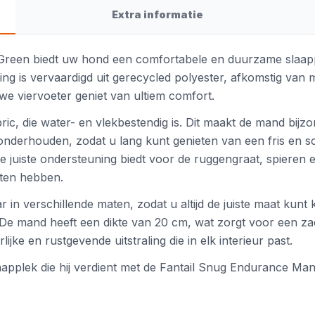
Extra informatie
reen biedt uw hond een comfortabele en duurzame slaapp
ing is vervaardigd uit gerecycled polyester, afkomstig van m
uwe viervoeter geniet van ultiem comfort.
 die water- en vlekbestendig is. Dit maakt de mand bijzon
onderhouden, zodat u lang kunt genieten van een fris en
 juiste ondersteuning biedt voor de ruggengraat, spieren en
hten hebben.
 in verschillende maten, zodat u altijd de juiste maat ku
De mand heeft een dikte van 20 cm, wat zorgt voor een za
ke en rustgevende uitstraling die in elk interieur past.
applek die hij verdient met de Fantail Snug Endurance Man