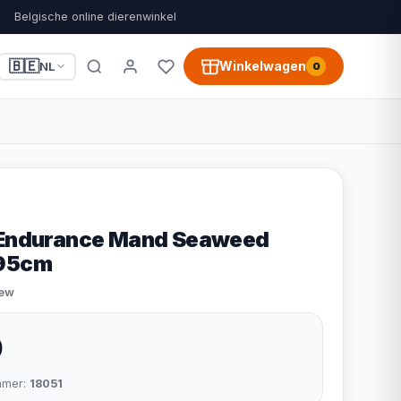
Belgische online dierenwinkel
🇧🇪
Winkelwagen
NL
0
g Endurance Mand Seaweed
x95cm
iew
9
mmer:
18051