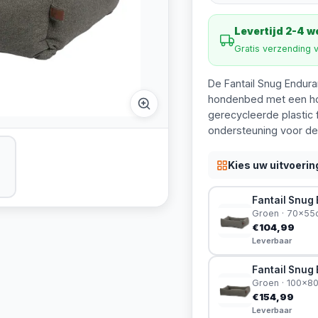
Levertijd 2-4 
Gratis verzending 
De Fantail Snug Endura
hondenbed met een ho
gerecycleerde plastic 
ondersteuning voor de
Kies uw uitvoerin
Fantail Snu
Groen · 70x55
€104,99
Leverbaar
Fantail Snu
Groen · 100x8
€154,99
Leverbaar