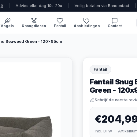
ië
|
Advies elke dag 10u-20u
|
Veilig betalen via Bancontact
|
Vogels
Knaagdieren
Fantail
Aanbiedingen
Contact
and Seaweed Green - 120x95cm
Fantail
Fantail Snu
Green - 120
Schrijf de eerste rev
€204,9
incl. BTW · Artikelnu