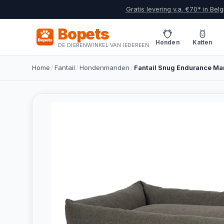
Gratis levering v.a. €70* in Belg
Bopets
Honden
Katten
DE DIERENWINKEL VAN IEDEREEN
Home
/
Fantail
/
Hondenmanden
/
Fantail Snug Endurance M