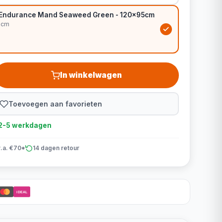
g Endurance Mand Seaweed Green - 120x95cm
5cm
In winkelwagen
Toevoegen aan favorieten
d 2-5 werkdagen
v.a. €70*
14 dagen retour
iDEAL