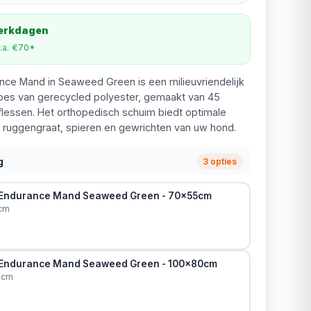
werkdagen
v.a. €70*
nce Mand in Seaweed Green is een milieuvriendelijk
es van gerecycled polyester, gemaakt van 45
flessen. Het orthopedisch schuim biedt optimale
 ruggengraat, spieren en gewrichten van uw hond.
g
3 opties
g Endurance Mand Seaweed Green - 70x55cm
cm
g Endurance Mand Seaweed Green - 100x80cm
0cm