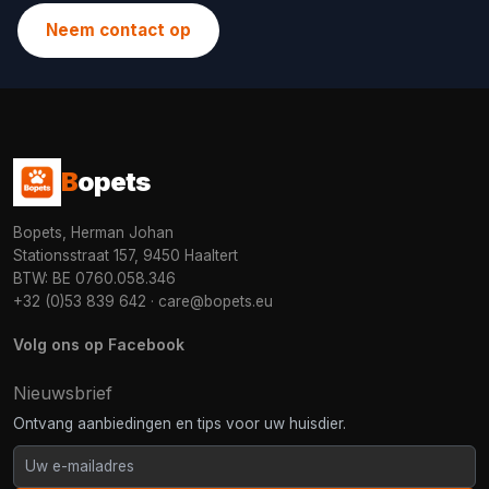
Neem contact op
B
opets
Bopets, Herman Johan
Stationsstraat 157, 9450 Haaltert
BTW: BE 0760.058.346
+32 (0)53 839 642
·
care@bopets.eu
Volg ons op Facebook
Nieuwsbrief
Ontvang aanbiedingen en tips voor uw huisdier.