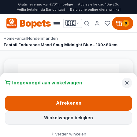
Gratis levering v.a. €70* in België
Advies elke dag 10u-20u
Veilig betalen via Bancontact
Belgische online dierenwinkel
Bopets
🇧🇪
0
Home
Fantail
Hondenmanden
Fantail Endurance Mand Snug Midnight Blue - 100x80cm
Toegevoegd aan winkelwagen
Afrekenen
Winkelwagen bekijken
Verder winkelen