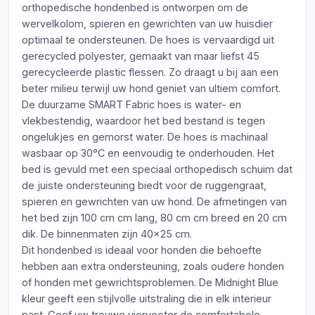
orthopedische hondenbed is ontworpen om de
wervelkolom, spieren en gewrichten van uw huisdier
optimaal te ondersteunen. De hoes is vervaardigd uit
gerecycled polyester, gemaakt van maar liefst 45
gerecycleerde plastic flessen. Zo draagt u bij aan een
beter milieu terwijl uw hond geniet van ultiem comfort.
De duurzame SMART Fabric hoes is water- en
vlekbestendig, waardoor het bed bestand is tegen
ongelukjes en gemorst water. De hoes is machinaal
wasbaar op 30°C en eenvoudig te onderhouden. Het
bed is gevuld met een speciaal orthopedisch schuim dat
de juiste ondersteuning biedt voor de ruggengraat,
spieren en gewrichten van uw hond. De afmetingen van
het bed zijn 100 cm cm lang, 80 cm cm breed en 20 cm
dik. De binnenmaten zijn 40x25 cm.
Dit hondenbed is ideaal voor honden die behoefte
hebben aan extra ondersteuning, zoals oudere honden
of honden met gewrichtsproblemen. De Midnight Blue
kleur geeft een stijlvolle uitstraling die in elk interieur
past. Geef uw trouwe viervoeter de comfortabele