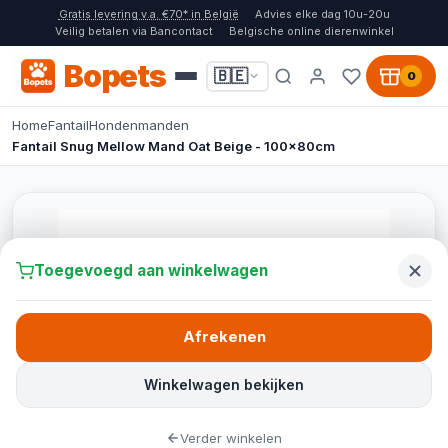
Gratis levering v.a. €70* in België
Advies elke dag 10u-20u
Veilig betalen via Bancontact
Belgische online dierenwinkel
Bopets
🇧🇪
0
Home
Fantail
Hondenmanden
Fantail Snug Mellow Mand Oat Beige - 100x80cm
Toegevoegd aan winkelwagen
Afrekenen
Winkelwagen bekijken
Verder winkelen