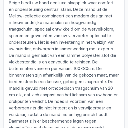
Beige biedt uw hond een luxe slaapplek waar comfort
en ondersteuning centraal staan. Deze mand uit de
Mellow-collectie combineert een modern design met
milieuvriendelijke materialen en hoogwaardig
traagschuim, speciaal ontwikkeld om de wervelkolom,
spieren en gewrichten van uw viervoeter optimaal te
ondersteunen. Het is een investering in het welzijn van
uw huisdier, ontworpen in samenwerking met experts.
De mand is gemaakt van een slimme polyester stof die
vlekbestendig is en eenvoudig te reinigen. De
buitenmaten variëren per variant: 100x80cm. De
binnenmaten zijn afhankelijk van de gekozen maat, maar
bieden steeds een knusse, geborgen slaapruimte. De
mand is gevuld met orthopedisch traagschuim van 20
cm dik, dat zich aanpast aan het lichaam van uw hond en
drukpunten verlicht. De hoes is voorzien van een
verborgen rits die niet irriteert en is verwijderbaar en
wasbaar, zodat u de mand fris en hygiënisch houdt.
Daarnaast zijn er beschermende lagen tegen
vloeistoffen, wat de mand extra duurzaam maakt.