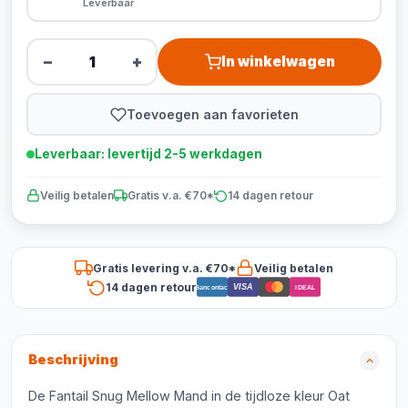
Leverbaar
−
+
In winkelwagen
Toevoegen aan favorieten
Leverbaar: levertijd 2-5 werkdagen
Veilig betalen
Gratis v.a. €70*
14 dagen retour
Gratis levering v.a. €70*
Veilig betalen
14 dagen retour
VISA
Bancontact
iDEAL
Beschrijving
De Fantail Snug Mellow Mand in de tijdloze kleur Oat