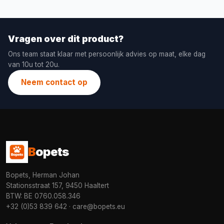
Vragen over dit product?
Ons team staat klaar met persoonlijk advies op maat, elke dag
van 10u tot 20u.
Neem contact op
B
opets
Bopets, Herman Johan
Stationsstraat 157, 9450 Haaltert
BTW: BE 0760.058.346
+32 (0)53 839 642
·
care@bopets.eu