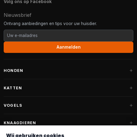
Volg ons op Facebook
Nieuwsbrief
Ontvang aanbiedingen en tips voor uw huisdier.
Aanmelden
HONDEN
Hondenmanden
KATTEN
Hondenkussens
Krabpalen
VOGELS
Fantail hondenmanden
Krabpaal grote katten
Hondenvoer
Parkieten
KNAAGDIEREN
Krabpalen voor Maine Coon
Hondensnoepjes & Snacks
Vogelvoer binnenvogels
Wij gebruiken cookies
Krabpaal onderdelen