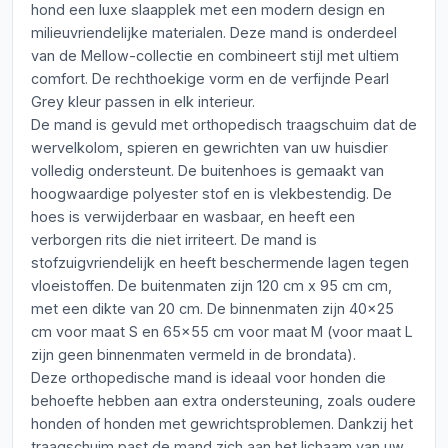
hond een luxe slaapplek met een modern design en
milieuvriendelijke materialen. Deze mand is onderdeel
van de Mellow-collectie en combineert stijl met ultiem
comfort. De rechthoekige vorm en de verfijnde Pearl
Grey kleur passen in elk interieur.
De mand is gevuld met orthopedisch traagschuim dat de
wervelkolom, spieren en gewrichten van uw huisdier
volledig ondersteunt. De buitenhoes is gemaakt van
hoogwaardige polyester stof en is vlekbestendig. De
hoes is verwijderbaar en wasbaar, en heeft een
verborgen rits die niet irriteert. De mand is
stofzuigvriendelijk en heeft beschermende lagen tegen
vloeistoffen. De buitenmaten zijn 120 cm x 95 cm cm,
met een dikte van 20 cm. De binnenmaten zijn 40x25
cm voor maat S en 65x55 cm voor maat M (voor maat L
zijn geen binnenmaten vermeld in de brondata).
Deze orthopedische mand is ideaal voor honden die
behoefte hebben aan extra ondersteuning, zoals oudere
honden of honden met gewrichtsproblemen. Dankzij het
traagschuim past de mand zich aan het lichaam van uw