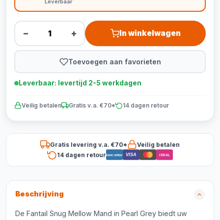
Leverbaar
−
+
In winkelwagen
Toevoegen aan favorieten
Leverbaar: levertijd 2-5 werkdagen
Veilig betalen
Gratis v.a. €70*
14 dagen retour
Gratis levering v.a. €70*
Veilig betalen
14 dagen retour
VISA
Bancontact
iDEAL
Beschrijving
De Fantail Snug Mellow Mand in Pearl Grey biedt uw