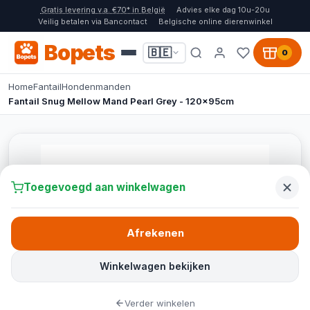
Gratis levering v.a. €70* in België
Advies elke dag 10u-20u
Veilig betalen via Bancontact
Belgische online dierenwinkel
Bopets
🇧🇪
0
Home
Fantail
Hondenmanden
Fantail Snug Mellow Mand Pearl Grey - 120x95cm
Toegevoegd aan winkelwagen
Afrekenen
Winkelwagen bekijken
Verder winkelen